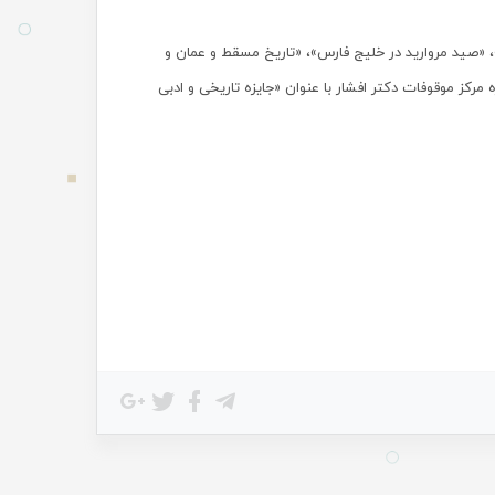
»، «صید مروارید در خلیج فارس»، «تاریخ مسقط و عمان و
یران» و «سرگذشت کشتیرانی ایران» اشاره کرد. در سال ۱۳۹۱ جایزه ویژه مرکز موقوفات دکتر افشار با عنوان «جایزه تاریخی و ادبی