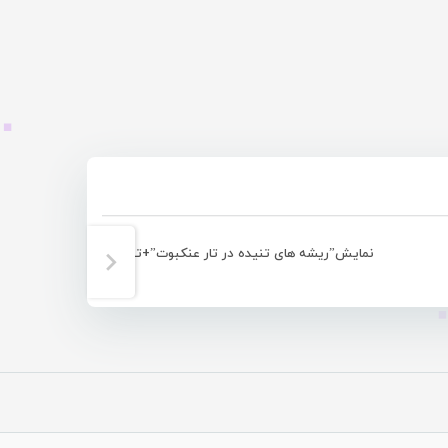
نمایش”ریشه های تنیده در تار عنکبوت”+تصویری