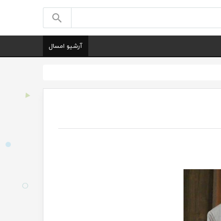
آرشیو امسال