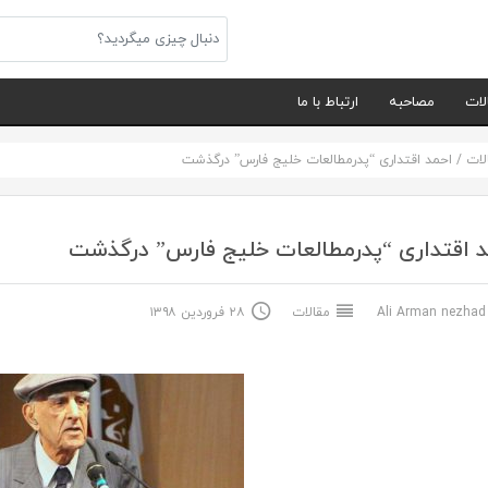
لات
مصاحبه
ارتباط با ما
لات
/
احمد اقتداری “پدرمطالعات خلیج فارس” درگذشت
 اقتداری “پدرمطالعات خلیج فارس” درگذشت
Ali Arma
مقالات
۲۸ فروردین ۱۳۹۸