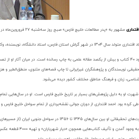
قتداری
مشهور به «پدر مطالعات خلیج فارس» صبح روز سه‌شنبه ۲۷ فروروین‌ماه در سن ۹۴ سالگی ر بیمارستان آسیا تهران از دنیا رفت.
ال ۱۳۰۴ در شهر گراش استان فارس، استاد دانشگاه، نویسنده، وکیل دادگستری، مورخ و جغرافیدان بود.
او حدود ۴۰ کتاب و بیش از یکصد مقاله علمی به چاپ رسانده است. در میان آثار او ا
تحقیقی نویسندگان و پژوهشگران غیرایرانی تا چاپ قصه‌های مثنوی، منطق‌الطیر و 
شناسی، زبان و فرهنگ مناطق مختلف کشور دیده می‌شود.
هرت او به دلیل پژوهش‌های بسیار بر تاریخ خلیج فارس است. او در سال‌هایی تمام 
طی کرده بود. احمد اقتداری از دوران جوانی نقشه‌برداری از تمام سواحل خلیج فارس و در
مسافرت‌های تحقیقاتی او بین سال‌های ۱۳۴۵ تا ۱۳۵۶ در س
باعث به وجود آمدن و تأل