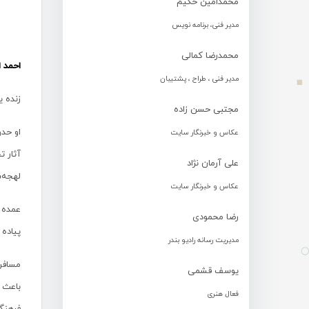
محمدامین حکیم
مدیر فنی، برنامه نویس
محمدرضا کمالی
احمد ا
مدیر فنی ، طراح ، پشتیبان
زنده یاد اقتداری متولد س
مجتبی حسن زاده
عکاس و خبرنگار سایت
آثار 
علی آرمان نژاد
لهجه‌
عکاس و خبرنگار سایت
عمده ش
رضا محمودی
پیاده 
مدیریت رسانه رادیو بندر
یوسف قشمی
فعال هنری