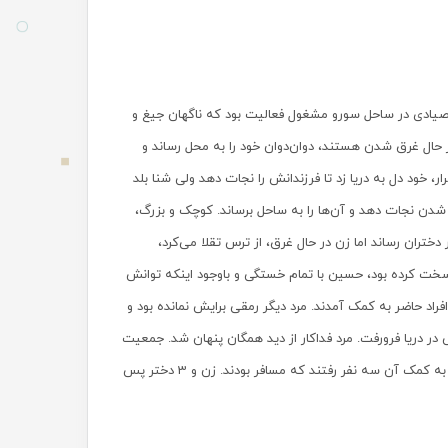
شناور صیادی در ساحل سورو مشغول فعالیت بود که ناگهان جیغ و
ا جلب کرد. او متوجه شد دو دختر بچه در 20 متری ساحل در حال غرق شدن هستند، دوان‌دوان خود را به محل رساند و
 مادر بی‌تاب و بی‌قرار، خود دل به دریا زد تا فرزندانش را نجات دهد ولی شنا بلد
 شدن نجات دهد و آن‌ها را به ساحل برساند. کوچک و بزرگ،
 دختران رساند اما زن در حال غرق، از ترس تقلا می‌کرد،
خت کرده بود، حسین با تمام خستگی و باوجود اینکه توانش
افراد حاضر به کمک آمدند. مرد دیگر رمقی برایش نمانده بود و
ر دریا فرورفت. مرد فداکار از دید همگان پنهان شد. جمعیت
حاضر متوجه غرق شدن او نشدند و به خیال اینکه صیاد است حتماً خود را نجات داده است به کمک آن سه نفر رفتند که مسافر بودند. زن و 3 دختر پس