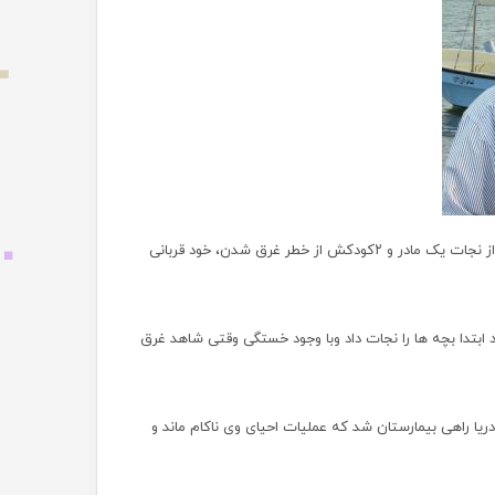
، مردی اهل جاسک در ساحل سوروی بندرعباس پس از نجات یک مادر و ۲کودکش از خطر غرق شدن، خود قربانی
ابتدا بچه ها را نجات داد و‌با وجود خستگی وقتی شاهد غرق
ه دلیل آب گرفتگی ریه ها از آب دریا راهی بیمارستان شد که عملیات احیای وی ناکام ماند و