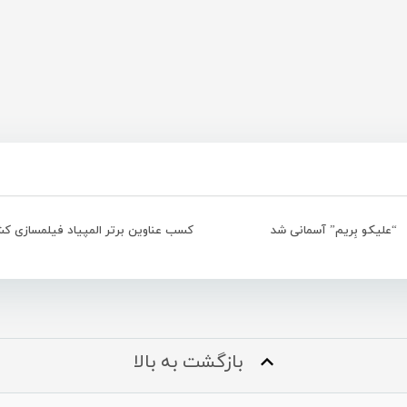
“علیکو بِریم” آسمانی شد
بازگشت به بالا