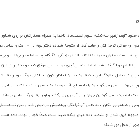
خ
ساعت حدود 3بعدازظهر سه‌شنبه سوم اسفندماه، ناخدا به همراه همکارانش بر روی 
فریادهای زن جوانی توجه اش ر
شناکنان به سمت دختران حدود 10 تا 12 ساله در نزدیکی لنگرگاه رفت؛ اما
 در تلاطم دریا گرفتار شد. لحظات نفس‌گیری بود حسین موفق شد دو دختر را از غرق
جوان در ساحل نظاره‌گر این حادثه بودند، مرد فداکار بدون لحظه‌ای درنگ خود را به مادر
پا می‌زد و سعی می‌کرد خود را به سطح آب برساند به همین علت نجات برای ناجی س
دست‌داده بود سعی کرد زن جوان را از آب بیرون بکشد و او را به نزدیک ساحل برساند، 
غی و هیاهویی مکان و به‌ دلیل آب‌گرفتگی ریه‌هایش بی‌هوش شد و بدن نیمه‌جانش د
ودی از محل دور شدند
…