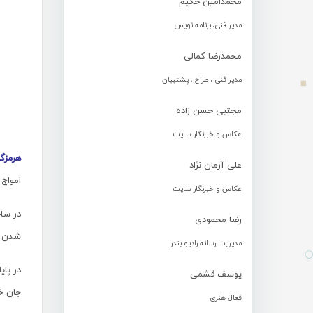
محمدامین حکیم
مدیر فنی، برنامه نویس
محمدرضا کمالی
مدیر فنی ، طراح ، پشتیبان
مجتبی حسن زاده
عکاس و خبرنگار سایت
هرمزگ
علی آرمان نژاد
امواج 
عکاس و خبرنگار سایت
در سا
رضا محمودی
شدن ما
مدیریت رسانه رادیو بندر
یوسف قشمی
جان خو
فعال هنری