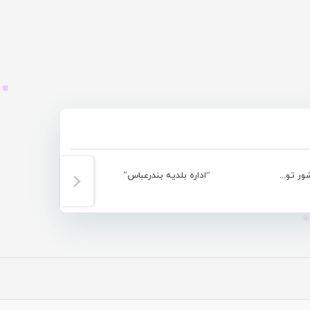
کسب عناوین برتر المپیاد فیلمسازی کشور توسط نوجوانان هرمزگانی
“اداره بلدیه بندرعباس”
سلیمان ایرانم